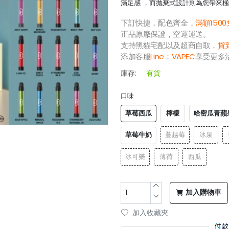
滿足感 ，而抛棄式設計則為您帶來
下訂快捷，配色齊全，
滿額150
正品原廠保證，空運運送。
支持黑貓宅配以及超商自取，
貨
添加客服
Line：
VAPEC
享受更多
庫存:
有貨
口味
草莓西瓜
檸檬
哈密瓜青蘋
草莓牛奶
蔓越莓
冰泉
冰可樂
薄荷
西瓜
加入購物車
加入收藏夾