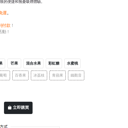
極致的便捷和無憂吸煙體驗。
0免運
。
到付款
！
活動！
果
芒果
混合水果
彩虹糖
水蜜桃
葡萄
百香果
冰荔枝
青蘋果
鐵觀音
立即購買