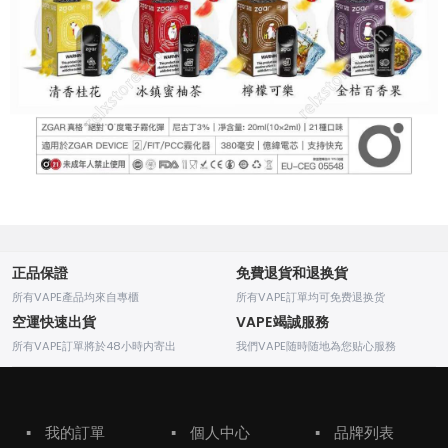
正品保證
免費退貨和退换貨
所有VAPE產品均來自專櫃
所有VAPE訂單均可免费退换货
空運快速出貨
VAPE竭誠服務
所有VAPE訂單將於48小時内寄出
我們VAPE随時随地為您贴心服務
▪
我的訂單
▪
個人中心
▪
品牌列表