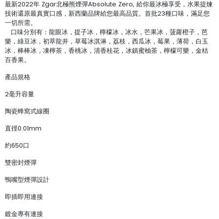
最新2022年 Zgar北極熊煙彈Absolute Zero, 給你最冰極享受，水果提煉
技術還原最真實口感，新西蘭品牌給您最高品質。首批23種口味，滿足您
一切所需。
口味分別有：龍眼冰，提子冰，檸檬冰，冰水，芒果冰，菠蘿橙子，芭
樂，綠豆冰，初萃龍井，草莓冰淇淋，荔枝，西瓜冰，莓果，薄荷，白玉
冰，棒棒冰，凍檸茶，香桃冰，清香桂花，冰鎮蜜柚茶，檸檬可樂，金桔
百香果。
產品規格
2毫升容量
陶瓷蜂窩式線圈
直徑0.01mm
約650口
雙密封煙彈
鴨嘴型煙彈設計
即插即用連接
鍍金專有連接