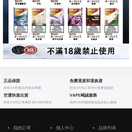
正品保證
免費退貨和退换貨
所有VAPE產品均來自專櫃
所有VAPE訂單均可免费退换货
空運快速出貨
VAPE竭誠服務
所有VAPE訂單將於48小時内寄出
我們VAPE随時随地為您贴心服務
▪
我的訂單
▪
個人中心
▪
品牌列表