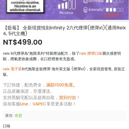
已售0件
【藍莓】 全新現貨悅刻infinity 2六代煙彈(煙彈x1)(通用Relx
4, 5代主機)
NT$499.00
relx 6代煙彈為“無限系列”特製煙油配方，除了
relx 煙彈口味
層次感更明
顯，煙氣更收斂成團，在口腔裡會有充盈感。
relx 電子菸
6代無限盒裝煙彈 海外英文版 (煙彈x1)，全新現貨發售, 原裝正
版。
下訂快捷，配色齊全，
滿額1500免運
。
正品原廠保證，空運運送。
支持黑貓宅配以及超商自取，
貨到付款
！
添加客服
Line：
VAPEC
享受更多活動！
庫存:
有貨
口味