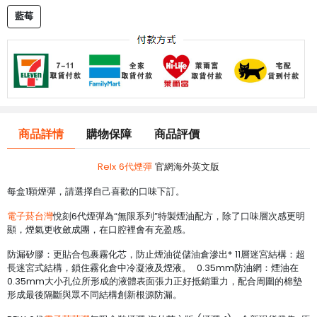
藍莓
商品詳情
購物保障
商品評價
Relx 6代煙彈
官網海外英文版
每盒1顆煙彈，請選擇自己喜歡的口味下訂。
電子菸台灣
悅刻6代煙彈為“無限系列”特製煙油配方，除了口味層次感更明
顯，煙氣更收斂成團，在口腔裡會有充盈感。
防漏矽膠：更貼合包裹霧化芯，防止煙油從儲油倉滲出* 11層迷宮結構：超
長迷宮式結構，鎖住霧化倉中冷凝液及煙液。 0.35mm防油網：煙油在
0.35mm大小孔位所形成的液體表面張力正好抵銷重力，配合周圍的棉墊
形成最後隔斷與眾不同結構創新根源防漏。