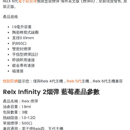
RELX 6代
電子菸菸彈
無限盒裝煙彈 海外英文版 (煙彈x1)，全新現貨發售, 原
裝正版。
產品規格
1.9毫升容量
陶瓷蜂窩式線圈
直徑0.01mm
約650口
雙密封煙彈
手指型煙彈設計
即插即用連接
鍍金專有連接
磁連接
悅刻官網
提示您：僅與Relx 4代主機，
Relx 5代
主機，Relx 6代主機兼容
Relx Infinity 2烟弹 藍莓產品參數
產品名稱：
Relx 煙彈
油倉容量：1.9ml
包裝數量：3枚
熱絲阻值：1.0~1.2Ω
單個煙彈：500口
兼容通用：
電子煙Relx
四、五代主機