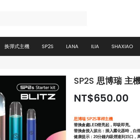
换彈式主機
SP2S
LANA
ILIA
SHAXIAO
SP2S 思博瑞 主
NT$650.00
思博瑞
SP2S單桿主機
替換倉處LED燈亮起，即吸即亮。
替換倉接入拔出：插入霧化器時，白燈閃
健康提示：20分鐘內吸煙達到15口，馬