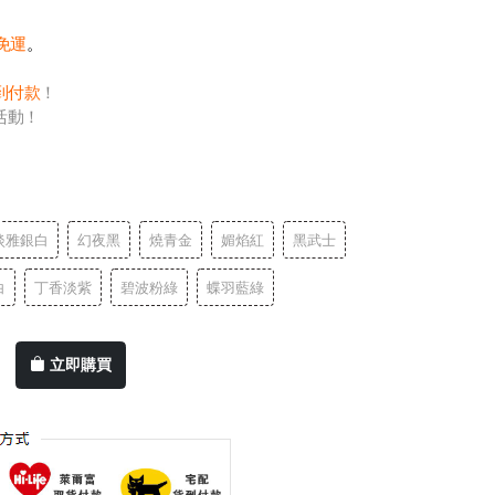
0免運
。
到付款
！
活動！
淡雅銀白
幻夜黑
燒青金
媚焰紅
黑武士
白
丁香淡紫
碧波粉綠
蝶羽藍綠
立即購買