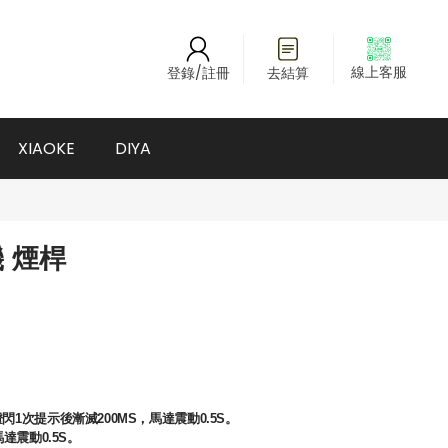
線上客服
登錄/註冊
去結算
XIAOKE
DIYA
機 煙桿
1次提示後漸滅200MS，馬達震動0.5S。
達震動0.5S。