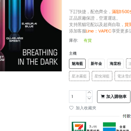
下訂快捷，配色齊全，
滿額150
正品原廠保證，空運運送。
支持黑貓宅配以及超商自取，
貨
添加客服
Line：
VAPEC
享受更多
庫存:
有貨
主機
魅海藍
新年金
海棠粉
星冰霧藍
星悅湖藍
電泳雪
加入購物車
加入收藏夾