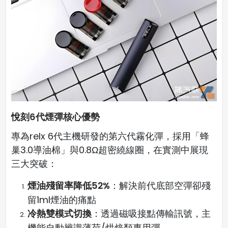
悅刻6代煙彈核心優勢
專為relx 6代主機研發的第六代霧化彈，採用「蜂
巢3.0導油棉」與0.8Ω超密繞線圈，在實測中展現
三大突破：
煙油殘留率降低52%
：解決前代底部空彈卻殘
留1ml煙油的痛點
冷熱雙模式切換
：透過磁吸接點傳輸訊號，主
機能自動辨識薄荷/烘焙類專用彈