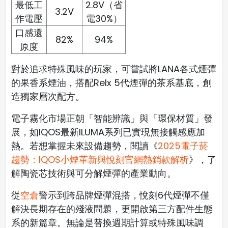
最低工
2.8V（省
3.2V
作電壓
電30%）
口感還
82%
94%
原度
對於追求特殊風味的玩家，可嘗試將LANA各式煙彈
的果香系煙油，搭配Relx 5代煙彈的茶系基底，創
造獨家層次配方。
電子霧化市場正朝「智能辨識」與「環保材質」發
展，如IQOS最新ILUMA系列已實現無接觸感應加
熱。若想掌握未來設備趨勢，閱讀《
2025電子菸
趨勢：IQOS小煙革新與悅刻官網熱銷款解析
》，了
解陶瓷芯技術與可分解煙彈的產業動向。
從
空倉
警示到跨品牌煙彈混搭，悅刻6代煙彈不僅
解決長期存在的殘液問題，更開啟第三方配件生態
系的新篇章。無論是替換週期計算或特殊風味調