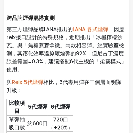
跨品牌煙彈混搭實測
第三方煙彈品牌LANA推出的
LANA 各式煙彈
，因應
relx接口設計的特殊規格，近期推出「冰極檸檬沙
瓦」與「焦糖燕麥拿鐵」兩款相容彈。經實驗室檢
測，其霧化效率達原廠煙彈的92%，但尼古丁濃度
誤差範圍±0.3%，建議搭配6代主機的「柔霧模式」
使用。
與
Relx 5代煙彈
相比，6代專用彈在三個層面明顯
升級：
比較項
5代煙彈
6代煙彈
目
單彈抽
720口
約600口
吸口數
（+20%）