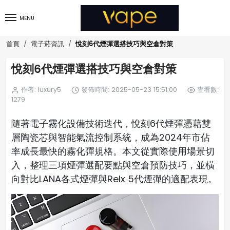
MENU
悅刻6代煙彈選搭技巧與空倉對策
首頁
電子菸資訊
悅刻6代煙彈選搭技巧與空倉對策
作者: luxury5
發佈時間: 2025-05-23 15:51:00
查看數:
1279
隨著電子霧化設備技術迭代，悅刻6代煙彈憑藉雙
層陶瓷芯與智能氣流控制系統，成為2024年市佔
率成長最快的霧化彈規格。本文從實際使用場景切
入，整理三項煙彈選配要點與空倉預防技巧，並橫
向對比LANA各式煙彈與Relx 5代煙彈的適配表現。