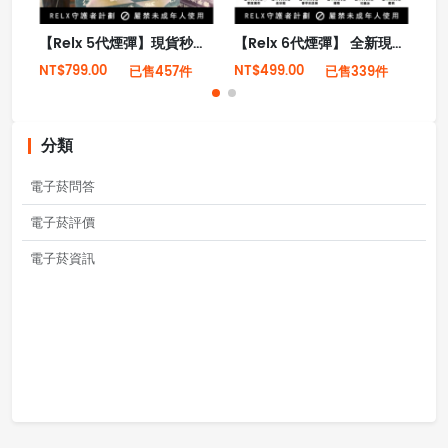
【Relx 5代煙彈】現貨秒發幻影霧化 26種口味 適用4/5/6代悅刻主機 3顆裝
【Relx 6代煙彈】 全新現貨悅刻infinity 2六代煙彈 (外單英文版)(煙彈x1)(通用Relx 4, 5代主機)
NT$799.00
NT$499.00
NT
已售457件
已售339件
分類
電子菸問答
電子菸評價
電子菸資訊