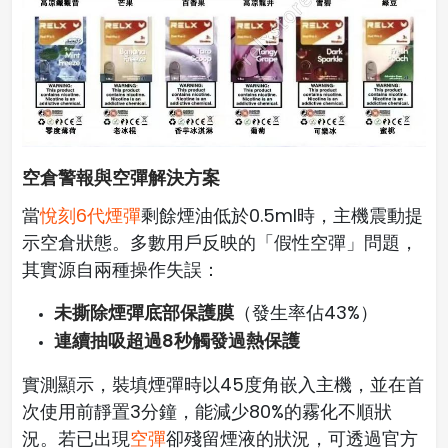
空倉警報與空彈解決方案
當
悅刻6代煙彈
剩餘煙油低於0.5ml時，主機震動提
示空倉狀態。多數用戶反映的「假性空彈」問題，
其實源自兩種操作失誤：
未撕除煙彈底部保護膜
（發生率佔43%）
連續抽吸超過8秒觸發過熱保護
實測顯示，裝填煙彈時以45度角嵌入主機，並在首
次使用前靜置3分鐘，能減少80%的霧化不順狀
況。若已出現
空彈
卻殘留煙液的狀況，可透過官方