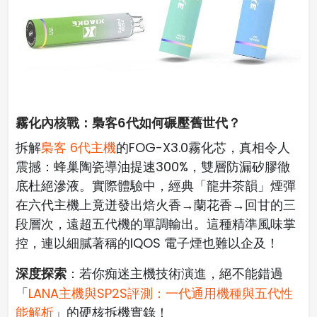
霧化內核戰：梟客6代如何碾壓舊世代？
拆解
梟客 6代主機
的FOG-X3.0霧化芯，真相令人
震撼：蜂巢陶瓷導油提速300%，雙層防漏矽膠徹
底杜絕滲液。實際體驗中，經典「龍井茶韻」煙彈
在六代主機上竟迸發出焙火香→蘭花香→回甘的三
段層次，遠超五代機的單調輸出。這種精準風味掌
控，連以細膩著稱的IQOS 電子煙也難以企及！
深度探索
：若你痴迷主機技術演進，絕不能錯過
「
LANA主機與SP2S評測：一代通用機種與五代性
能解析
」的硬核拆機實錄！