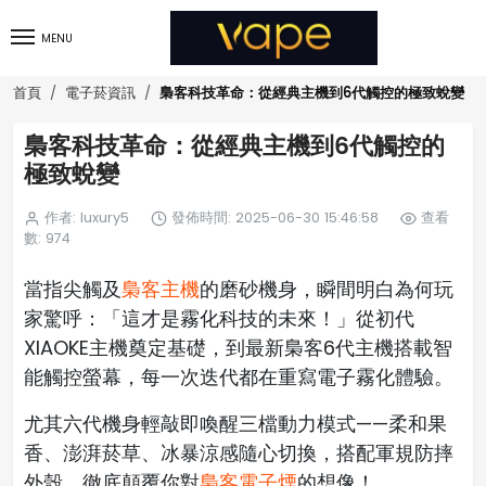
MENU
梟客科技革命：從經典主機到6代觸控的極致蛻變
首頁
電子菸資訊
梟客科技革命：從經典主機到6代觸控的
極致蛻變
作者: luxury5
發佈時間: 2025-06-30 15:46:58
查看
數: 974
當指尖觸及
梟客主機
的磨砂機身，瞬間明白為何玩
家驚呼：「這才是霧化科技的未來！」從初代
XIAOKE主機奠定基礎，到最新梟客6代主機搭載智
能觸控螢幕，每一次迭代都在重寫電子霧化體驗。
尤其六代機身輕敲即喚醒三檔動力模式——柔和果
香、澎湃菸草、冰暴涼感隨心切換，搭配軍規防摔
外殼，徹底顛覆你對
梟客電子煙
的想像！