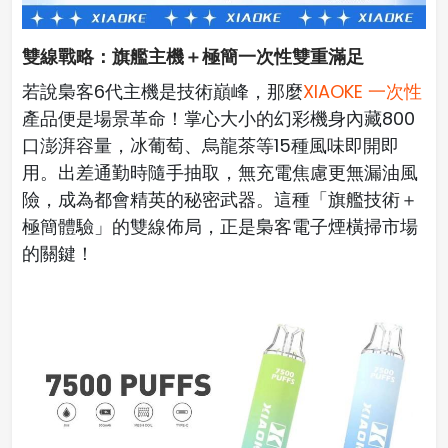
雙線戰略：旗艦主機＋極簡一次性雙重滿足
若說梟客6代主機是技術巔峰，那麼
XIAOKE 一次性
產品便是場景革命！掌心大小的幻彩機身內藏800
口澎湃容量，冰葡萄、烏龍茶等15種風味即開即
用。出差通勤時隨手抽取，無充電焦慮更無漏油風
險，成為都會精英的秘密武器。這種「旗艦技術＋
極簡體驗」的雙線佈局，正是梟客電子煙橫掃市場
的關鍵！