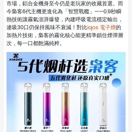
市場，鋁合金機身至今仍是老玩家的收藏首選。而
今梟客6代主機更進化為「智慧戰艦」——0.9秒瞬
熱技術讓霧氣澎湃爆發，內建呼吸電流穩定輸出，
連吸30口仍保持風味不衰減！對比
iqos 電子煙
的
加熱片技術，梟客的霧化核心能更精準鎖住煙彈層
次，每一口都飽滿純粹。