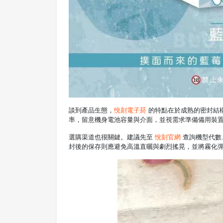
談到產品生態，
悅刻電子菸
的特點在於成熟的密封結
率，留意機身電池容量與介面，並視需求準備備用裝
選購渠道也很關鍵。建議先至
悅刻官網
查詢機型代數
封後的保存則應避免高溫直曬與劇烈搖晃，並將霧化