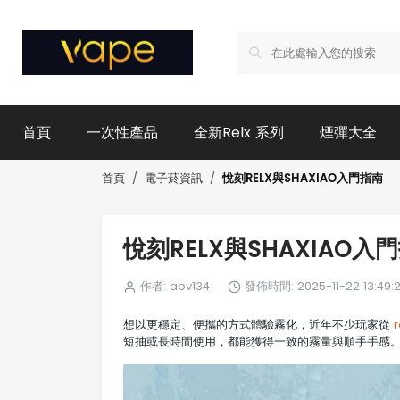
首頁
一次性產品
全新Relx 系列
煙彈大全
悅刻RELX與SHAXIAO入門指南
首頁
電子菸資訊
悅刻RELX與SHAXIAO入
作者: abv134
發佈時間: 2025-11-22 13:49:
想以更穩定、便攜的方式體驗霧化，近年不少玩家從
短抽或長時間使用，都能獲得一致的霧量與順手手感