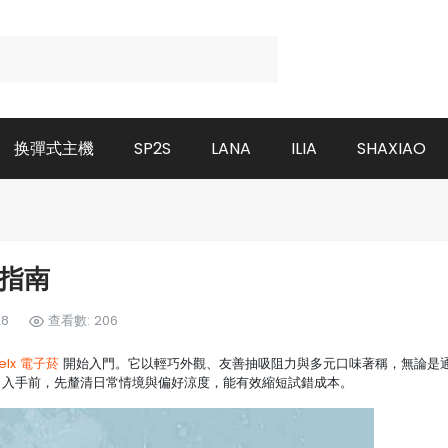
换彈式主機
SP2S
LANA
ILIA
SHAXIAO
門指南
28
查看數: 206
relx 電子菸
開始入門。它以輕巧外觀、友善抽吸阻力與多元口味著稱，無論是
。入手前，先釐清日常情境與偏好涼度，能有效縮短試錯成本。