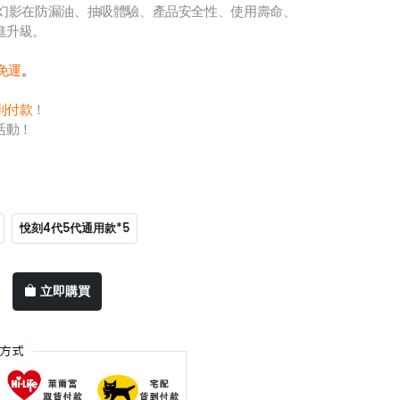
刻幻影在防漏油、抽吸體驗、產品安全性、使用壽命、
進升級。
0免運
。
到付款
！
活動！
悅刻4代5代通用款*5
立即購買