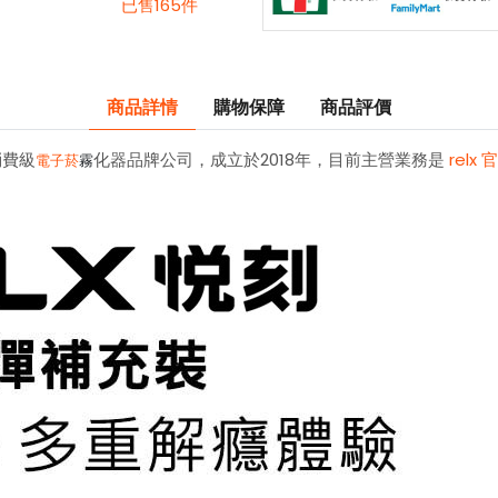
已售165件
商品詳情
購物保障
商品評價
消費級
化器品牌公司，成立於2018年，目前主營業務是
relx 
電子菸
霧