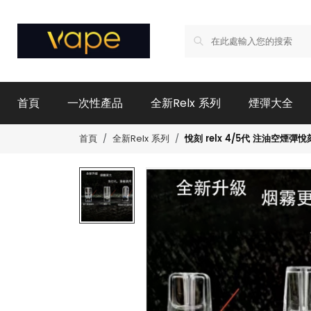
首頁
一次性產品
全新Relx 系列
煙彈大全
悅刻 relx 4/5代 注油空
首頁
全新Relx 系列