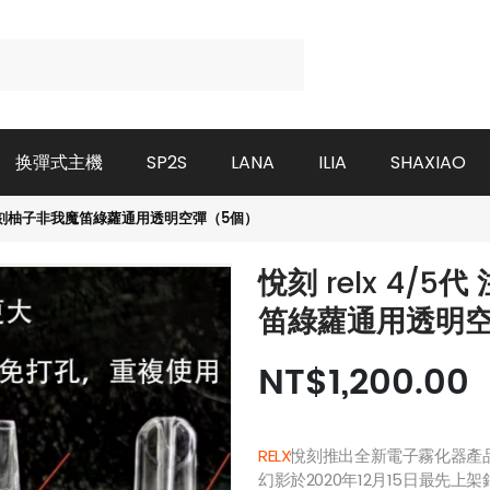
换彈式主機
SP2S
LANA
ILIA
SHAXIAO
煙彈悅刻柚子非我魔笛綠蘿通用透明空彈（5個）
悅刻 relx 4/
笛綠蘿通用透明空
NT$1,200.00
RELX
悅刻推出全新電子霧化器產
幻影於2020年12月15日最先上