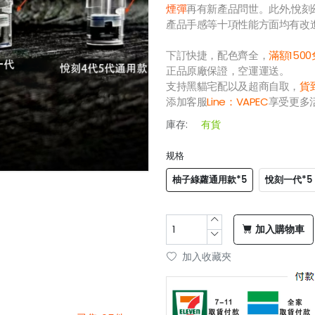
煙彈
再有新產品問世。此外,悅
產品手感等十項性能方面均有改
下訂快捷，配色齊全，
滿額150
正品原廠保證，空運運送。
支持黑貓宅配以及超商自取，
貨
添加客服
Line：
VAPEC
享受更多
庫存:
有貨
规格
柚子綠蘿通用款*5
悅刻一代*5
加入購物車
加入收藏夾