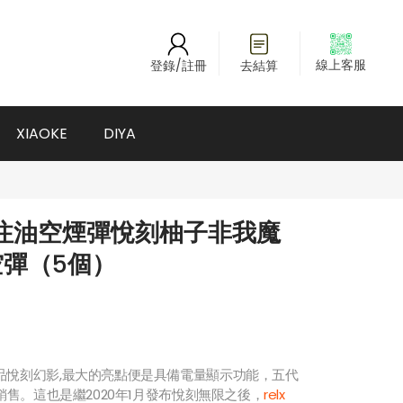
線上客服
登錄/註冊
去結算
XIAOKE
DIYA
5代 注油空煙彈悅刻柚子非我魔
彈（5個）
品悅刻幻影,最大的亮點便是具備電量顯示功能，五代
架銷售。這也是繼2020年1月發布悅刻無限之後，
relx