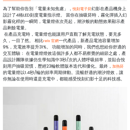
為了幫助你告別「電量未知焦慮」，
幻影在產品機身上
悅刻電子菸
設計了4格LED刻度電量指示燈。 當你在抽吸菸時，霧化彈插入幻
影霧化桿的一瞬間，電量燈依次亮起，潮汐般的動態效果顯示產
品剩餘電量。
在產品充電時，電量燈也能讓用戶直觀了解充電狀態，要充多
久，一目了然。 相比
一代產品，新產品電池容量增加
relx 官網
9%，充電效率提升31%。 功能增加的同時，我們也想給你舒適的
交互體驗： 在電量燈燈效這個許多人都不易察覺的細節之處，產
品設計團隊依據仿生學知識中3秒/次的人體呼吸頻率，並貼合悅
刻用戶抽吸習慣，歷經23輪軟體版本迭代和優化。最終，
加熱菸
的電量燈以1.4秒/輪的頻率周期律動。流暢舒適的潮汐燈效，讓
你無論在使用時還是充電中，都能感受悅刻幻影十足的科技感。