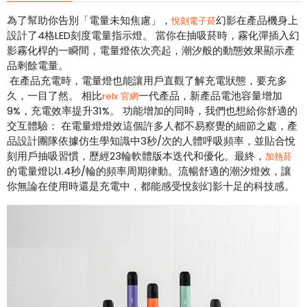
為了幫助你告別「電量未知焦慮」，
幻影在產品機身上
悅刻電子菸
設計了4格LED刻度電量指示燈。 當你在抽吸菸時，霧化彈插入幻
影霧化桿的一瞬間，電量燈依次亮起，潮汐般的動態效果顯示產
品剩餘電量。
在產品充電時，電量燈也能讓用戶直觀了解充電狀態，要充多
久，一目了然。 相比
一代產品，新產品電池容量增加
relx 官網
9%，充電效率提升31%。 功能增加的同時，我們也想給你舒適的
交互體驗： 在電量燈燈效這個許多人都不易察覺的細節之處，產
品設計團隊依據仿生學知識中3秒/次的人體呼吸頻率，並貼合悅
刻用戶抽吸習慣，歷經23輪軟體版本迭代和優化。最終，
加熱菸
的電量燈以1.4秒/輪的頻率周期律動。流暢舒適的潮汐燈效，讓
你無論在使用時還是充電中，都能感受悅刻幻影十足的科技感。